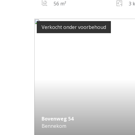
56 m²
3 
Verkocht onder voorbehoud
Bovenweg
54
Bennekom