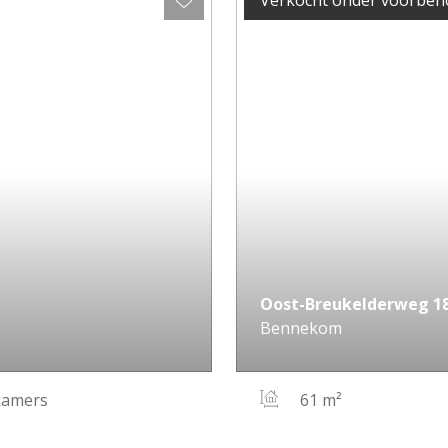
Verkocht onder voorbe
Oost-Breukelderweg
1
Bennekom
kamers
61 m²