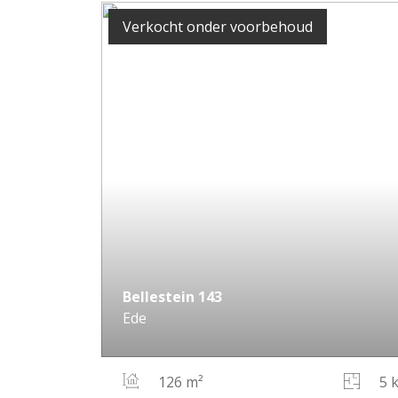
Verkocht onder voorbehoud
Bellestein
143
Ede
126 m²
5 