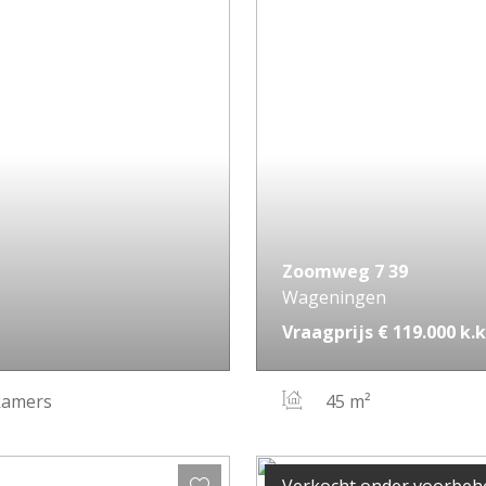
Zoomweg
7
39
Wageningen
Vraagprijs
€ 119.000
k.k
kamers
45 m²