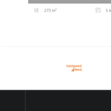
273 m²
5 