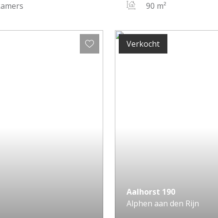
kamers
90 m²
Verkocht
Aalhorst
190
Alphen aan den Rijn