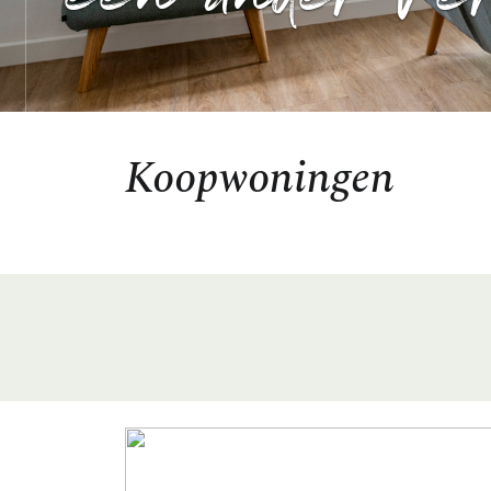
een ander ver
Koopwoningen