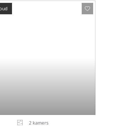
houd
2 kamers