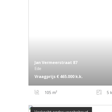
Jan Vermeerstraat
87
Ede
Vraagprijs
€ 465.000
k.k.
105 m²
5 