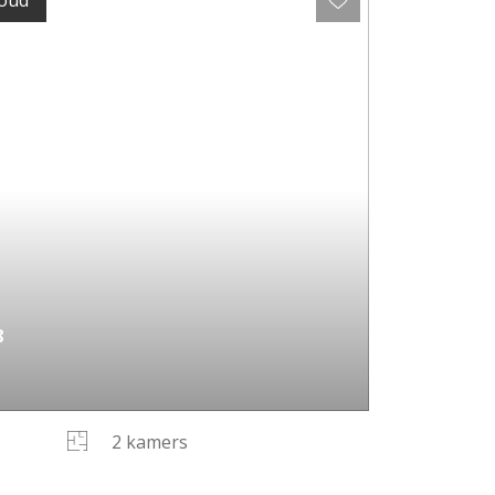
houd
8
2 kamers