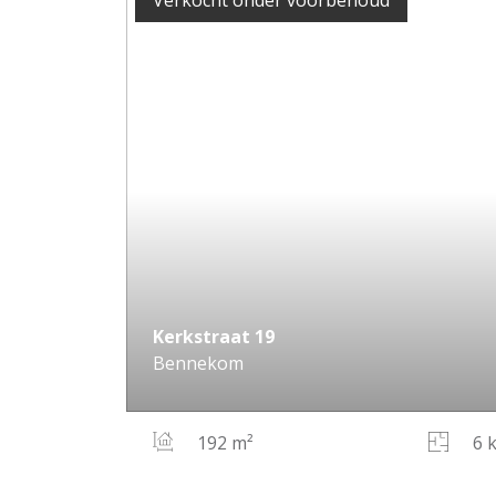
Verkocht onder voorbehoud
Kerkstraat
19
Bennekom
192 m²
6 