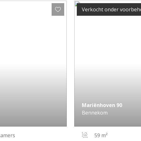
Verkocht onder voorbe
Mariënhoven
90
Bennekom
kamers
59 m²