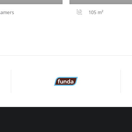
kamers
105 m²