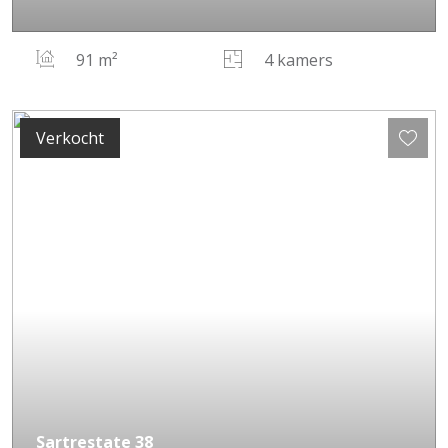
91 m²
4 kamers
Verkocht
Sartrestate
38