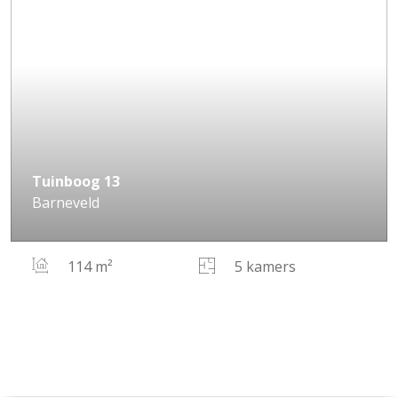
Tuinboog
13
Barneveld
114 m²
5 kamers