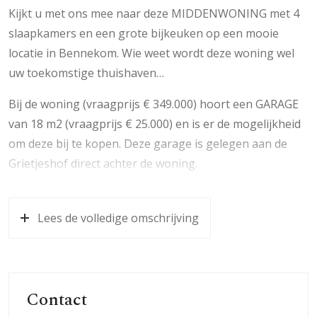
Kijkt u met ons mee naar deze MIDDENWONING met 4
slaapkamers en een grote bijkeuken op een mooie
locatie in Bennekom. Wie weet wordt deze woning wel
uw toekomstige thuishaven…
Bij de woning (vraagprijs € 349.000) hoort een GARAGE
van 18 m2 (vraagprijs € 25.000) en is er de mogelijkheid
om deze bij te kopen. Deze garage is gelegen aan de
Grietjeshof direct achter de woning.
De woning bevindt zich op een mooie en rustige locatie
en heeft een fantastisch vrij uitzicht. Wie ruimte zoekt, is
Lees de volledige omschrijving
hier op het juiste adres. De woning is mooi gesitueerd
op de kavel (235 m2) waardoor er een ruime voor- en
achtertuin aanwezig is. Verder is de woning centraal
gelegen en op loopafstand van het centrum van
Contact
Bennekom. Scholen, kinderopvang en