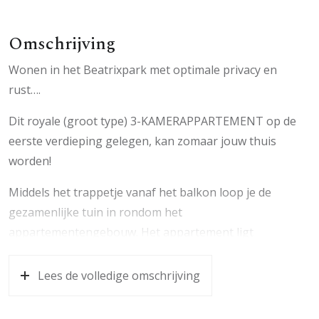
Omschrijving
Wonen in het Beatrixpark met optimale privacy en
rust….
Dit royale (groot type) 3-KAMERAPPARTEMENT op de
eerste verdieping gelegen, kan zomaar jouw thuis
worden!
Middels het trappetje vanaf het balkon loop je de
gezamenlijke tuin in rondom het
appartementengebouw. Het appartement ligt
fantastisch in het groen en heeft voldoende daglicht.
Bovendien kijk je schitterend weg naar de hoge bomen.
Lees de volledige omschrijving
Het balkon is gelegen op het westen.