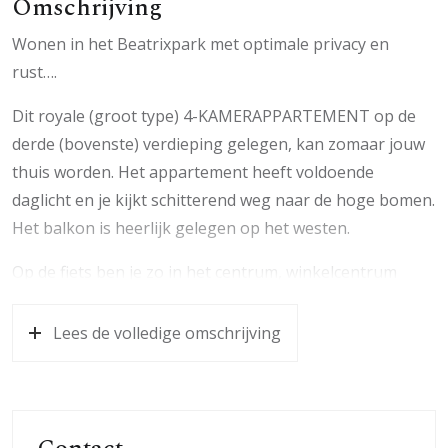
Omschrijving
Wonen in het Beatrixpark met optimale privacy en
rust….
Dit royale (groot type) 4-KAMERAPPARTEMENT op de
derde (bovenste) verdieping gelegen, kan zomaar jouw
thuis worden. Het appartement heeft voldoende
daglicht en je kijkt schitterend weg naar de hoge bomen.
Het balkon is heerlijk gelegen op het westen.
Op de fiets ben je zo in het centrum, winkelcentrum
Rozenplein en de treinstations Ede- Centrum en Ede-
Wageningen. Er is voldoende parkeergelegenheid rond
Lees de volledige omschrijving
het appartementencomplex.
Indeling:
Via de gezamenlijke entree kom je in de hal met