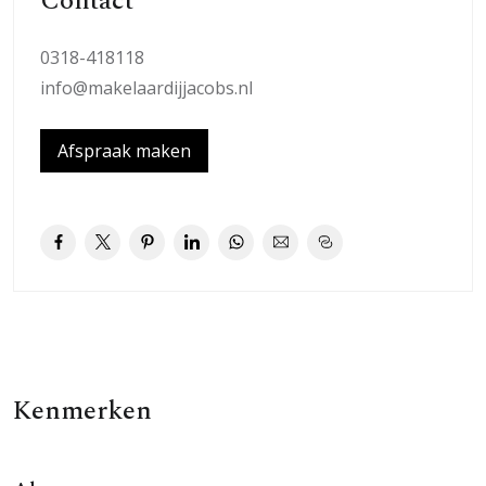
Contact
brievenbussen. Via het centrale trappenhuis bereiken
we het appartement (72 m2) op de derde woonlaag. Op
0318-418118
de begane grond heeft u de beschikking over een
info@makelaardijjacobs.nl
berging.
Afspraak maken
Entree, ruime hal met toegang tot alle vertrekken. De
nette keuken is voorzien van veel bergruimte, RVS
koelkast, vaatwasser, gasfornuis en afzuigkap. Verder is
er een ruim werkblad aanwezig.
De sfeervolle woonkamer met open haard (gas) is
voorzien van een keurige laminaatvloer. De schuifpui
naar het balkon (gelegen op het westen) geeft een
optimaal gevoel van ruimtelijkheid.
Kenmerken
Het appartement heeft 3 slaapkamers welke zijn
voorzien van tapijtvloer.