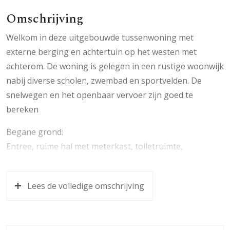
Omschrijving
Welkom in deze uitgebouwde tussenwoning met
externe berging en achtertuin op het westen met
achterom. De woning is gelegen in een rustige woonwijk
nabij diverse scholen, zwembad en sportvelden. De
snelwegen en het openbaar vervoer zijn goed te
bereken
Begane grond:
Entree, ruime hal met meterkast, toiletruimte,
garderobe en L-vormige woonkamer. De halfopen
keuken is voorzien van diverse inbouwapparatuur zoals
Lees de volledige omschrijving
gasfornuis met afzuiging, koelkast met vriesladen,
vaatwasser, oven en magnetron. Via de achterdeur
bereikt u het terras, de tuin en de berging.