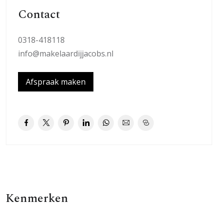
De begane grond is grotendeels voorzien van pvc.
Contact
1e verdieping:
0318-418118
Via vaste trap naar overloop, separate toiletruimte met
info@makelaardijjacobs.nl
toilet en fonteintje. Er zijn 3 slaapkamers, moderne
badkamer voorzien van douchehoek, designradiator en
Afspraak maken
wastafelmeubel. De verdieping is grotendeels voorzien
van een vinyl vloer.
2e verdieping:
Via vaste trap komt u op de overloop. De grote
opgebouwde dakkapel aan de achterzijde biedt op deze
etage veel ruimte en genereert veel natuurlijke
lichtinval. Er zijn 2 slaapkamers voorzien van
laminaatvloer, vaste kastenwand, kunststof dakkapel,
Kenmerken
knieschotten en de wasruimte. Hier vindt u ook de CV
opstelling type Remeha (2023).