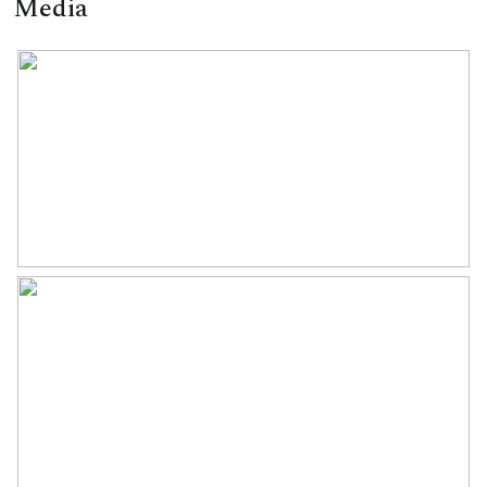
Media
Wonen
123 m²
Externe bergruimte
6 m²
Perceel
132 m²
Inhoud
469 m³
Indeling
Aantal kamers
6 kamers (5 slaapkamers)
Aantal badkamers
1 badkamer
Badkamervoorzieningen
Douche, wastafel,
wastafelmeubel
Aantal woonlagen
3
Voorzieningen
Mechanische ventilatie,