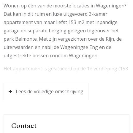
Wonen op één van de mooiste locaties in Wageningen?
Dat kan in dit ruim en luxe uitgevoerd 3-kamer
appartement van maar liefst 153 m2 met inpandige
garage en separate berging gelegen tegenover het
park Belmonte. Met zijn vergezichten over de Rijn, de
uiterwaarden en nabij de Wageningse Eng en de
uitgestrekte bossen rondom Wageningen.
Het appartement is gesitueerd op de 1e verdieping (153
m2) en heeft een groot terras op het zuiden met uitzicht
op het Arboretum park. Er is een ruime garage (ca. 26
Lees de volledige omschrijving
m2) en een separate berging (ca. 9 m2) in het souterrain
aanwezig.
Villa Belmonte is een kleinschalig
appartementencomplex gebouwd in 1992 en bestaat in
Contact
totaal uit 6 appartementen. Het op de 1e verdieping