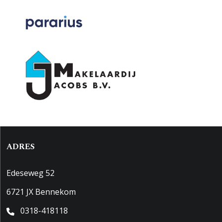
ADRES
Edeseweg 52
6721 JX Bennekom
0318-418118