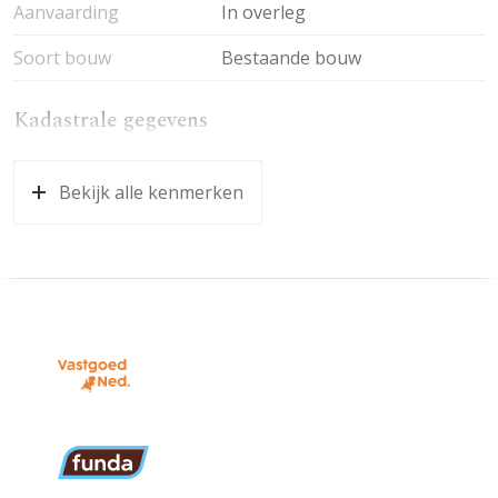
Aanvaarding
In overleg
Soort bouw
Bestaande bouw
Kadastrale gegevens
Perceelnaam
Bennekom E 9758
Bekijk alle kenmerken
Eigendomssituatie
Volle eigendom
Perceel
BNK01-E-9758
Garage
Capaciteit
1 auto