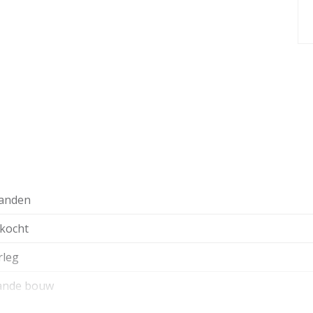
anden
kocht
rleg
ande bouw