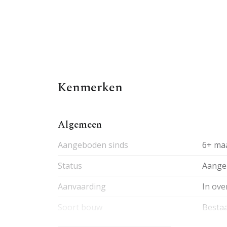
Kenmerken
Algemeen
Aangeboden sinds
6+ ma
Status
Aange
Aanvaarding
In ove
Soort bouw
Besta