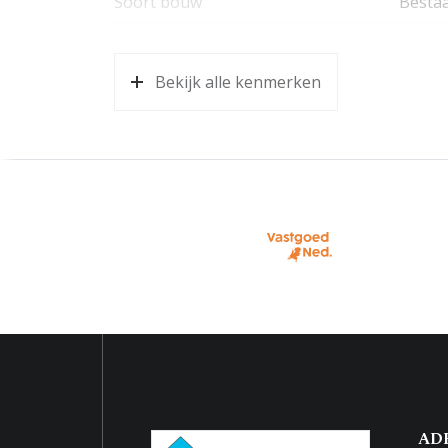
Soort bouw
Besta
Bouwjaar
2016
Bekijk alle kenmerken
Ligging
In ce
Oppervlakten en inhoud
Wonen
70 m²
Inhoud
210 m
Indeling
Aantal kamers
2 kame
Aantal badkamers
1 bad
Badkamervoorzieningen
Inloop
AD
Aantal woonlagen
1