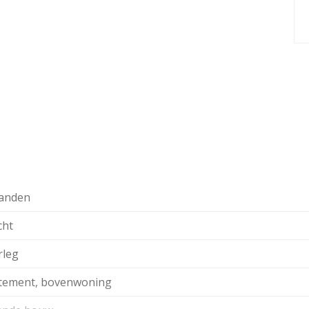
anden
cht
rleg
tement, bovenwoning