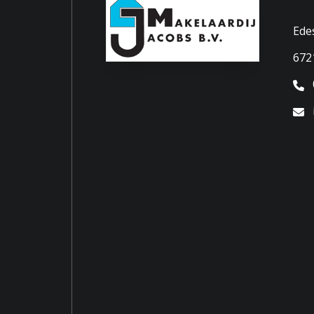
Ede
Energie
672
Warm water
Cv ket
Kadastrale gegevens
Perceelnaam
Benne
Eigendomssituatie
Volle
Perceel
BNK01