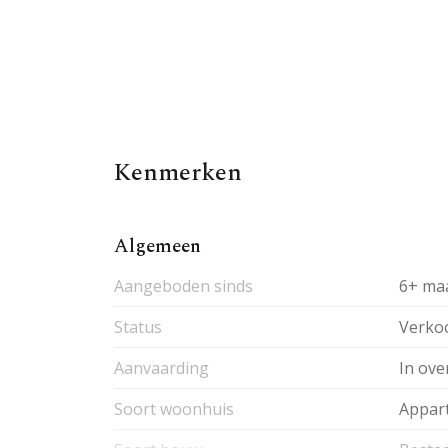
Kenmerken
Algemeen
Aangeboden sinds
6+ ma
Status
Verko
Aanvaarding
In ove
Soort woonhuis
Appar