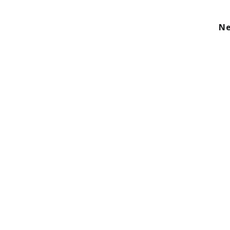
kom
Aanbod
Diensten
Over ons
Ne