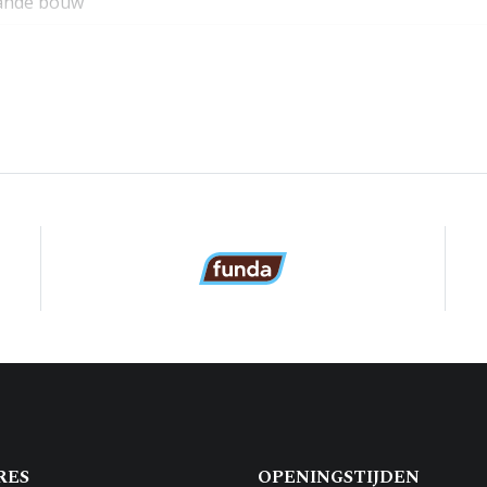
ande bouw
ntrum
³
rs (1 slaapkamer)
kamer
douche, wastafel
RES
OPENINGSTIJDEN