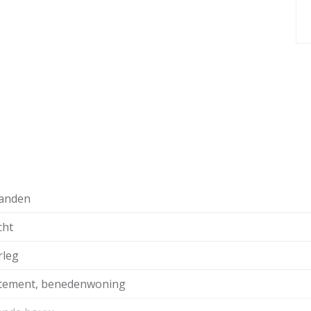
anden
cht
rleg
tement, benedenwoning