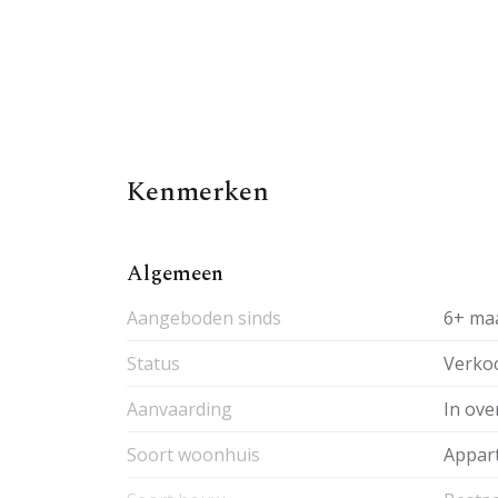
Kenmerken
Algemeen
Aangeboden sinds
6+ ma
Status
Verko
Aanvaarding
In ove
Soort woonhuis
Appar