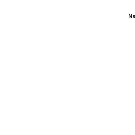
kom
Aanbod
Diensten
Over ons
Ne