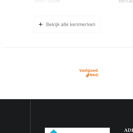
Soort bouw
Besta
Bouwjaar
1992
Bekijk alle kenmerken
Oppervlakten en inhoud
Wonen
65 m²
Externe bergruimte
7 m²
Inhoud
220 m
Indeling
Aantal kamers
3 kame
Aantal woonlagen
1
Kadastrale gegevens
AD