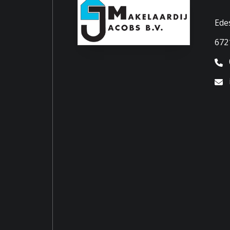
Perceelnaam
Ede E 
Ede
Eigendomssituatie
Volle
672
Perceel
EDE01