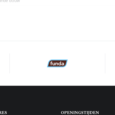
ande bouw
³
rs (2 slaapkamers)
RES
OPENINGSTIJDEN