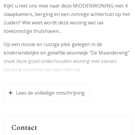
Kijkt u met ons mee naar deze MIDDENWONING met 4
slaapkamers, berging en een zonnige achtertuin op het
zuiden? Wie weet wordt deze woning wel uw
toekomstige thuishaven…
Op een mooie en rustige plek gelegen in de
kindvriendelijke en geliefde woonwijk “De Maandereng”
staat deze goed onderhouden woning met stenen
berging voorzien van een vliering.
De woning is centraal gelegen en op fietsafstand van
het centrum van Ede. Diverse scholen, het station Ede-
Lees de volledige omschrijving
Wageningen, kinderopvang en sportaccommodaties zijn
lopend of fietsend bereikbaar. De A12 en A30 zorgen
voor een goede verbinding met Utrecht, Amersfoort en
Arnhem.
Contact