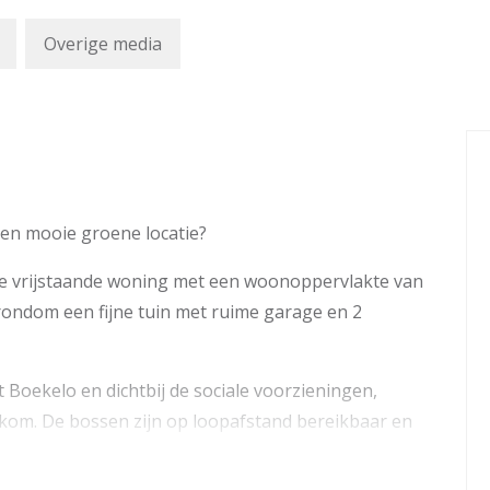
Overige media
en mooie groene locatie?
e vrijstaande woning met een woonoppervlakte van
rondom een fijne tuin met ruime garage en 2
t Boekelo en dichtbij de sociale voorzieningen,
kom. De bossen zijn op loopafstand bereikbaar en
 uitvalswegen zoals de A12/A30.