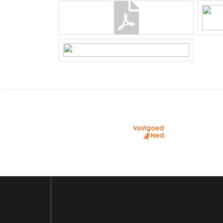
Cv-ketel
Nefit 
Oplevering in overleg.
Kadastrale gegevens
Perceelnaam
Benne
Oppervlakte
377 m
Eigendomssituatie
Volle
Perceel
BNK01
Buitenruimte
Tuin
Tuin 
Garage
Capaciteit
2 auto