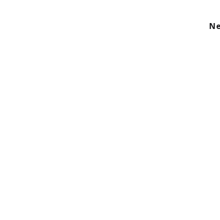
kom
Aanbod
Diensten
Over ons
Ne