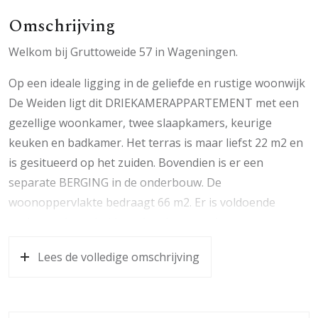
Omschrijving
Welkom bij Gruttoweide 57 in Wageningen.
Op een ideale ligging in de geliefde en rustige woonwijk
De Weiden ligt dit DRIEKAMERAPPARTEMENT met een
gezellige woonkamer, twee slaapkamers, keurige
keuken en badkamer. Het terras is maar liefst 22 m2 en
is gesitueerd op het zuiden. Bovendien is er een
separate BERGING in de onderbouw. De
woonoppervlakte bedraagt 66 m2. Er is voldoende
parkeergelegenheid rondom het complex.
Het appartement is gesitueerd op de derde woonlaag
Lees de volledige omschrijving
en maakt deel uit van een verzorgd
appartementencomplex met een open entree en
liftinstallatie. De woning ligt op 5 minuten fietsen van