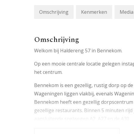
Omschrijving
Kenmerken
Media
Omschrijving
Welkom bij Haldereng 57 in Bennekom.
Op een mooie centrale locatie gelegen in
het centrum.
Bennekom is een gezellig, rustig dorp op de
Wageningen liggen vlakbij, evenals Wagenin
Bennekom heeft een gezellig dorpscentrum 
gezellige restaurants. Binnen 5 minuten rijd
aansluitende snelwegen A2, A27 en de A30.
Het appartementencomplex wordt omringd do