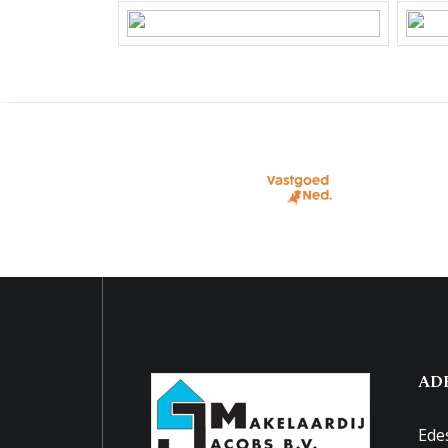
Perceelnaam
Benne
Eigendomssituatie
Volle
Perceel
BNK01
Parkeergelegenheid
Soort parkeergelegenheid
Openb
AD
Ede