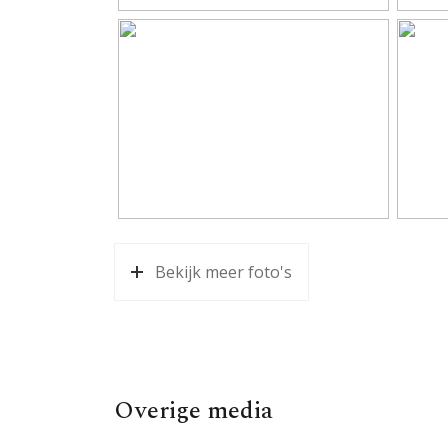
Aantal badkamers
1 bad
Badkamervoorzieningen
Douche
Aantal woonlagen
1
Voorzieningen
Buiten
Energie
Energielabel
E
Bekijk meer foto's
Isolatie
Dubbe
Verwarming
Blokv
Warm water
Elektr
Overige media
Kadastrale gegevens