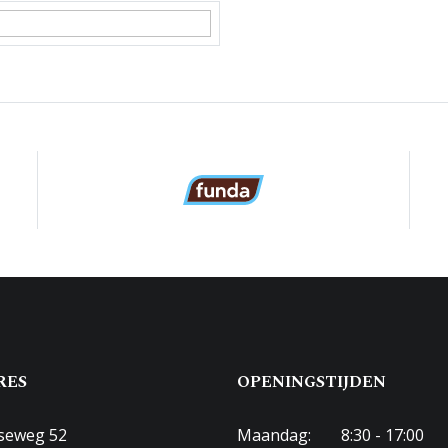
kom E 12174
 eigendom
-E-12174
aar parkeren
RES
OPENINGSTIJDEN
seweg 52
Maandag:
8:30 - 17:00