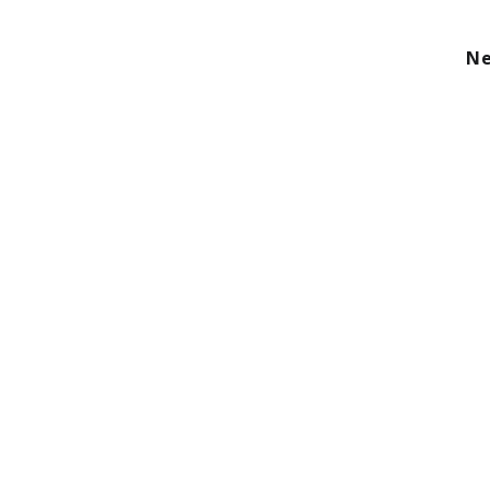
kom
Aanbod
Diensten
Over ons
Ne