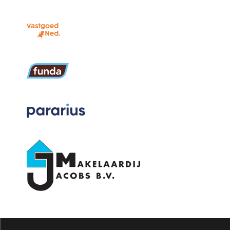
Energie
Isolatie
Dubbel glas
Verwarming
Blokverwarming
Warm water
Elektrische boiler eigendom