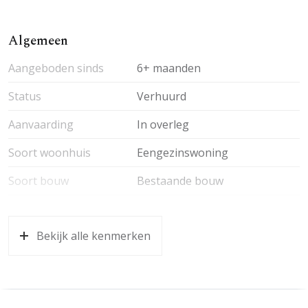
Algemeen
Aangeboden sinds
6+ maanden
Status
Verhuurd
Aanvaarding
In overleg
Soort woonhuis
Eengezinswoning
Soort bouw
Bestaande bouw
Oppervlakten en inhoud
Bekijk alle kenmerken
Wonen
57 m²
Overige inpandige ruimte
3 m²
Inhoud
145 m³