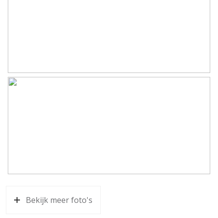
Soort parkeergelegenheid
Op eigen terrein
Bekijk meer foto's