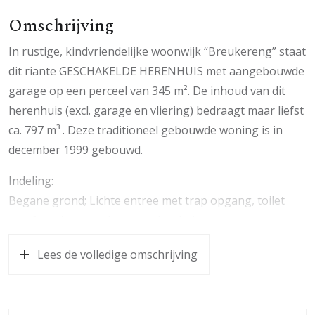
Omschrijving
In rustige, kindvriendelijke woonwijk “Breukereng” staat
dit riante GESCHAKELDE HERENHUIS met aangebouwde
garage op een perceel van 345 m². De inhoud van dit
herenhuis (excl. garage en vliering) bedraagt maar liefst
ca. 797 m³ . Deze traditioneel gebouwde woning is in
december 1999 gebouwd.
Indeling:
Begane grond; Lichte entree met trap opgang, toilet
met fontein, meterkast, garderobekast en toegang tot
de lichte L-vormige woonkamer. De sfeervolle
Lees de volledige omschrijving
woonkamer met erker, openhaard en massieve
harthouten Jatoba vloer is tevens voorzien van airco.
Middels 2 en suite kamerdeuren krijgt u toegang tot de