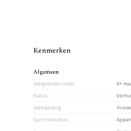
Kenmerken
Algemeen
Aangeboden sinds
6+ ma
Status
Verhu
Aanvaarding
In ove
Soort woonhuis
Appar