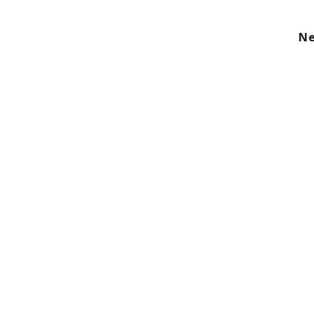
kom
Aanbod
Diensten
Over ons
Ne