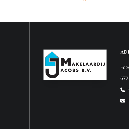
Achtertuin
35 m²
Ligging tuin
West b
Parkeergelegenheid
Soort parkeergelegenheid
Openb
AD
Ede
672