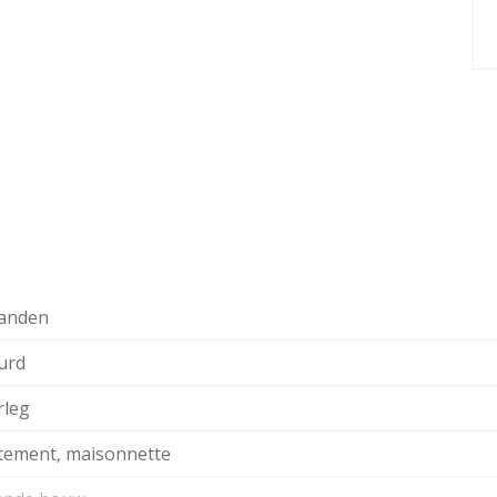
anden
urd
rleg
tement, maisonnette