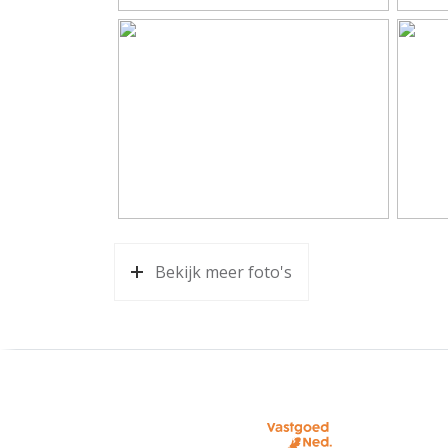
Energie
Energielabel
C
Isolatie
Volled
Kadastrale gegevens
Perceelnaam
Wagen
Eigendomssituatie
Volle
Bekijk meer foto's
Perceel
WGN00
Buitenruimte
Tuin
Achter