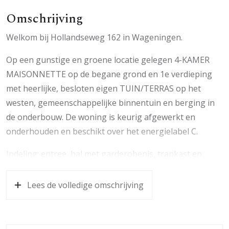
Omschrijving
Welkom bij Hollandseweg 162 in Wageningen.
Op een gunstige en groene locatie gelegen 4-KAMER
MAISONNETTE op de begane grond en 1e verdieping
met heerlijke, besloten eigen TUIN/TERRAS op het
westen, gemeenschappelijke binnentuin en berging in
de onderbouw. De woning is keurig afgewerkt en
onderhouden en beschikt over het energielabel C.
Indeling: entree, hal met garderobenis, trapkast en
toilet met fonteintje, half open keuken voorzien van
oven, 4-pits gasfornuis, afzuigkap, losse koelkast,
Lees de volledige omschrijving
vriezer en Miele vaatwasser. De woonkamer geeft
toegang tot de tuin.