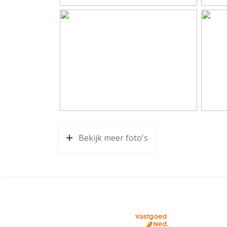
Aantal woonlagen
1
Energie
Isolatie
Dakiso
Warm water
Cv ket
Kadastrale gegevens
Perceelnaam
Gemee
Bekijk meer foto's
Eigendomssituatie
Volle
Perceelnaam
Gemee
Eigendomssituatie
Volle
Parkeergelegenheid