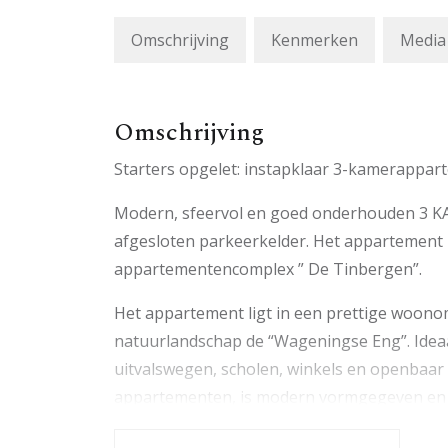
Omschrijving
Kenmerken
Media
Omschrijving
Starters opgelet: instapklaar 3-kamerappar
Modern, sfeervol en goed onderhouden 
afgesloten parkeerkelder. Het appartement 
appartementencomplex ” De Tinbergen”.
Het appartement ligt in een prettige woon
natuurlandschap de “Wageningse Eng”. Idea
uitvalswegen, scholen, winkels en openbaar
appartementen, is modern vormgegeven en is 
afgesloten entree met camera-intercominstal