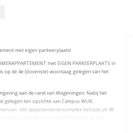
tement met eigen parkeerplaats!
3 KAMERAPPARTEMENT met EIGEN PARKEERPLAATS in
is op de 4e (bovenste) woonlaag gelegen van het
omgeving aan de rand van Wageningen. Nabij het
al gelegen ten opzichte van Campus WUR,
 vervoer. Het appartementencomplex bestaat uit 48
tevens voorzien van een liftinstallatie en een
latie.