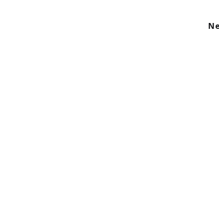
kom
Aanbod
Diensten
Over ons
Ne