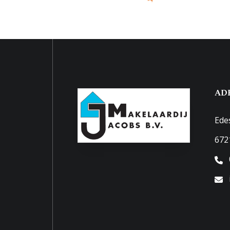
Soort parkeergelegenheid
Openb
AD
Ede
672