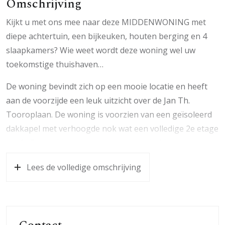
Omschrijving
Kijkt u met ons mee naar deze MIDDENWONING met
diepe achtertuin, een bijkeuken, houten berging en 4
slaapkamers? Wie weet wordt deze woning wel uw
toekomstige thuishaven…
De woning bevindt zich op een mooie locatie en heeft
aan de voorzijde een leuk uitzicht over de Jan Th.
Tooroplaan. De woning is voorzien van een geïsoleerd
dakkapel met verhoogde nok wat een volledige 2e etage
geeft. Er is voldoende parkeergelegenheid aanwezig.
Verder is de woning centraal gelegen t.o.v. winkels,
Lees de volledige omschrijving
scholen, openbaar vervoer en de uitvalswegen zoals de
A12/A30. Het gezellige centrum van Ede is per fiets goed
bereikbaar. Ook is het bos en de heide dichtbij gelegen.
Parterre: