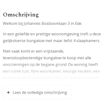
Omschrijving
Welkom bij Johannes Bosboomlaan 3 in Ede.
In een geliefde en prettige woonomgeving treft u deze
gelijkvloerse bungalow met maar liefst 4 slaapkamers.
Niet vaak komt er een vrijstaande,
levensloopbestendige bungalow te koop met alle
voorzieningen op de begane grond. De woning heeft
een ruime tuin, fijne woonkamer, keurige keuken, een
badkamer en 4 slaapkamers. De tuin is mooi ingericht
en er is plaats voor meerdere auto’s op uw eigen
terrein.
Lees de volledige omschrijving
De bungalow is centraal gelegen. Op 5 minuten