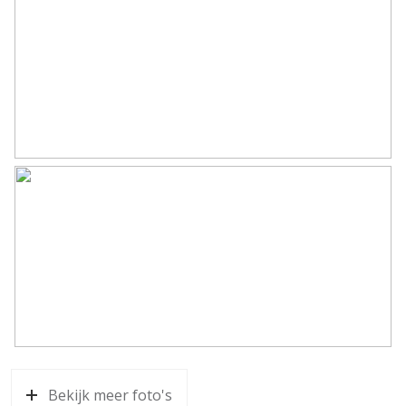
Parkeergelegenheid
Soort parkeergelegenheid
Op eigen terrein
Bekijk meer foto's