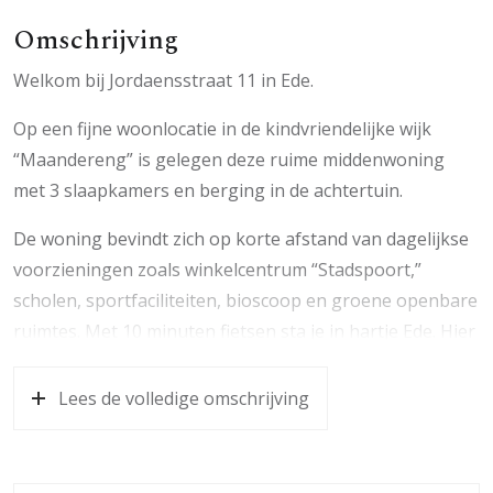
Omschrijving
Welkom bij Jordaensstraat 11 in Ede.
Op een fijne woonlocatie in de kindvriendelijke wijk
“Maandereng” is gelegen deze ruime middenwoning
met 3 slaapkamers en berging in de achtertuin.
De woning bevindt zich op korte afstand van dagelijkse
voorzieningen zoals winkelcentrum “Stadspoort,”
scholen, sportfaciliteiten, bioscoop en groene openbare
ruimtes. Met 10 minuten fietsen sta je in hartje Ede. Hier
vind je een ruim winkelaanbod, de gezellige Edese
markt, diverse restaurants en uitgaansgelegenheden,
Lees de volledige omschrijving
maar uiteraard bevinden ook basisscholen en
sportfaciliteiten zich om de hoek. Ook de uitgestrekte
bossen en heide zijn nabij gelegen. De openbaar