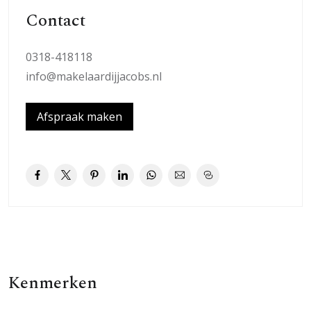
vervoer verbindingen en de snelwegen A30/A12 zijn snel
Contact
te bereiken, waardoor er een goede verbinding is met
de rest van Nederland.
0318-418118
info@makelaardijjacobs.nl
Indeling:
Entree aan de voorkant van de woning gelegen met hal,
Afspraak maken
moderne meterkast, toilet met fonteintje en
trapopgang naar de eerste verdieping.
De half open keuken is aan de voorzijde gelegen en kijkt
prettig de Jordaensstraat in. De keuken, in
hoekopstelling, beschikt over een vaatwasser, 4 pits
gasfornuis met afzuiging, oven en een
koel/vriescombinatie. Verder voorzien van een ruim
werkblad en voldoende bergruimte.
Kenmerken
De woonkamer heeft voldoende ruimte voor een eet- en