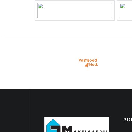
Kadastrale gegevens
Perceelnaam
Ede K
Oppervlakte
74 m²
Eigendomssituatie
Volle
Perceel
EDE01
Buitenruimte
Tuin
Achter
Voortuin
25 m²
Ligging tuin
Noord
AD
Parkeergelegenheid