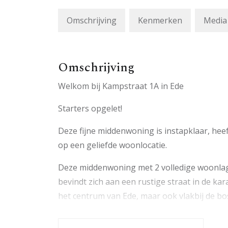
Omschrijving
Kenmerken
Media
Omschrijving
Welkom bij Kampstraat 1A in Ede
Starters opgelet!
Deze fijne middenwoning is instapklaar, heef
op een geliefde woonlocatie.
Deze middenwoning met 2 volledige woonlag
bevindt zich aan een rustige straat in de ka
het centrum van Ede, maar ook vlakbij de b
Indeling: