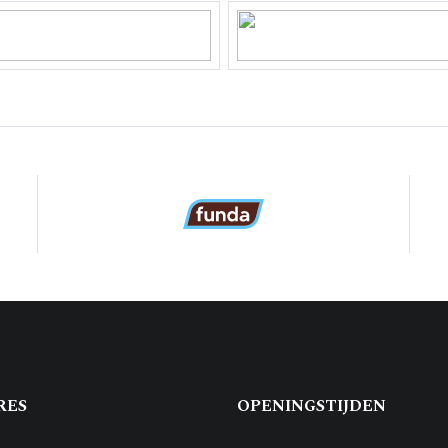
 17221
 eigendom
-K-17221
tuin, voortuin
RES
OPENINGSTIJDEN