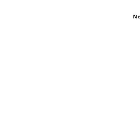
kom
Aanbod
Diensten
Over ons
Ne