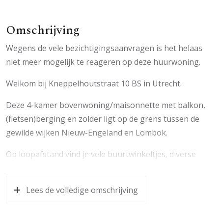
Omschrijving
Wegens de vele bezichtigingsaanvragen is het helaas
niet meer mogelijk te reageren op deze huurwoning.
Welkom bij Kneppelhoutstraat 10 BS in Utrecht.
Deze 4-kamer bovenwoning/maisonnette met balkon,
(fietsen)berging en zolder ligt op de grens tussen de
gewilde wijken Nieuw-Engeland en Lombok.
Op loopafstand vind je vele buurtwinkeltjes, diverse
restaurantjes en een aantal grote supermarkten. In 5
minuten fietsen ben je in de gezellige binnenstad en bij
Lees de volledige omschrijving
het Centraal Station. Uitvalswegen zijn snel te bereiken
en er is een uitstekende verbinding met het openbaar