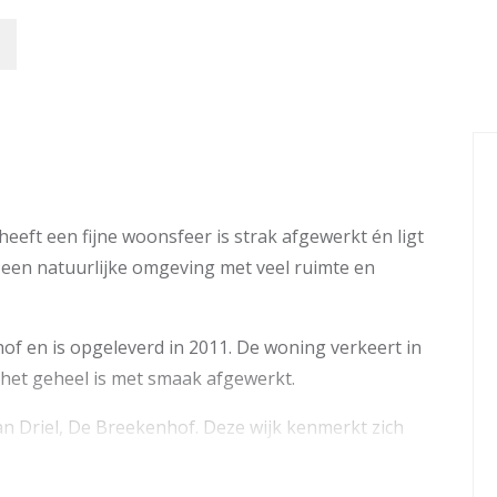
eft een fijne woonsfeer is strak afgewerkt én ligt
 een natuurlijke omgeving met veel ruimte en
of en is opgeleverd in 2011. De woning verkeert in
n het geheel is met smaak afgewerkt.
an Driel, De Breekenhof. Deze wijk kenmerkt zich
eel Betuws groen. In een mum van tijd ben je op de
 delen van het land. Driel heeft alle dagelijkse