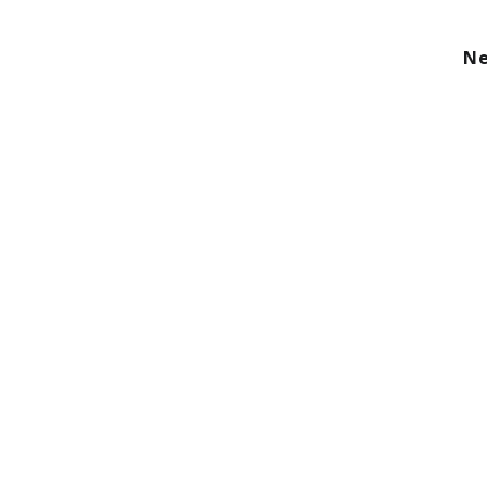
kom
Aanbod
Diensten
Over ons
Ne