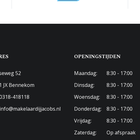
iseren van 2 slaapkamers;
idwesten;
ning;
en O 1512
 de binnen- en buitenzijde is deze moderne woning
²
 eigendom
RES
OPENINGSTIJDEN
-O-1512
seweg 52
Maandag:
8:30 - 17:00
1 JX Bennekom
Dinsdag:
8:30 - 17:00
tuin, voortuin, zonneterras
0318-418118
Woensdag:
8:30 - 17:00
info@makelaardijjacobs.nl
Donderdag:
8:30 - 17:00
st bereikbaar via achterom
Vrijdag:
8:30 - 17:00
Zaterdag:
Op afspraak