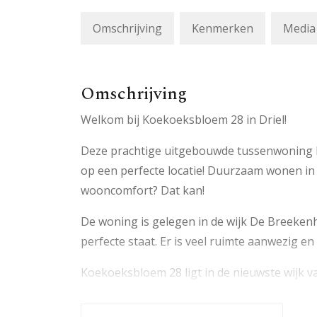
Omschrijving
Kenmerken
Media
Omschrijving
Welkom bij Koekoeksbloem 28 in Driel!
Deze prachtige uitgebouwde tussenwoning he
op een perfecte locatie! Duurzaam wonen in
wooncomfort? Dat kan!
De woning is gelegen in de wijk De Breekenh
perfecte staat. Er is veel ruimte aanwezig e
Koekoeksbloem 28 ligt in de nieuwste wijk v
door ruim opgezette straten omringd door v
snelwegen A50, A15, A325 en A12 richting alle