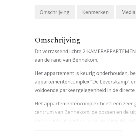
Omschrijving
Kenmerken
Media
Omschrijving
Dit verrassend lichte 2-KAMERAPPARTEMENT m
aan de rand van Bennekom.
Het appartement is keurig onderhouden, bev
appartementencomplex “De Leverskamp” en b
voldoende parkeergelegenheid in de directe
Het appartementencomplex heeft een zeer gu
centrum van Bennekom, de bossen en de uit
met de fiets als met de auto snel bereikbaar!
Indeling: