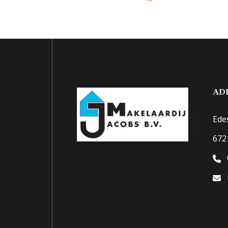
Buitenruimte
Tuin
Zonne
Zonneterras
6 m²
Parkeergelegenheid
Soort parkeergelegenheid
Openb
AD
Ede
672