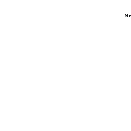
kom
Aanbod
Diensten
Over ons
Ne