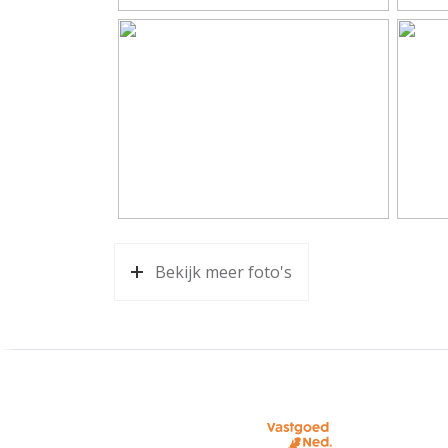
Badkamervoorzieningen
Douche
Aantal woonlagen
1
Energie
Energielabel
E
Warm water
Elektr
Kadastrale gegevens
Bekijk meer foto's
Perceelnaam
Benne
Eigendomssituatie
Volle
Perceel
BNK01