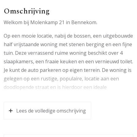
Omschrijving
Welkom bij Molenkamp 21 in Bennekom.
Op een mooie locatie, nabij de bossen, een uitgebouwde
half vrijstaande woning met stenen berging en een fijne
tuin. Deze verrassend ruime woning beschikt over 4
slaapkamers, een fraaie keuken en een vernieuwd toilet.
Je kunt de auto parkeren op eigen terrein. De woning is
gelegen op een rustige, populaire, locatie aan een
doodlopende straat en is hierdoor een ideale
woonomgeving.
De woning is de laatste jaren gemoderniseerd en
Lees de volledige omschrijving
verduurzaamd.
Het centrum van Bennekom, met een diversiteit aan