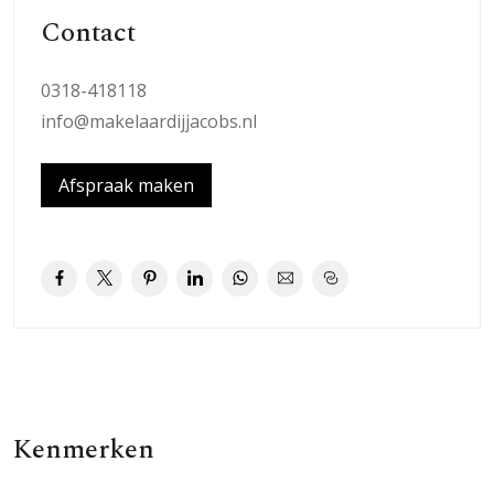
nabijheid en met de auto ben je dankzij de nabij gelegen
Contact
A12 en A30 snel op weg naar omliggende steden. Hier
woon je in een rustige, kindvriendelijke wijk, maar met
0318-418118
alle voordelen van een gezellige stad binnen
info@makelaardijjacobs.nl
handbereik.
Afspraak maken
Indeling:
Entree, hal met toilet met fontein. Doorlopend kom je in
de ruime L-vormige woonkamer met voldoende ruimte
voor een eet- en zitgedeelte. De woonkamer is
tuingericht en heeft een gezellige openhaard en een
houten vloer voorzien van comfortabele
vloerverwarming. Middels openstaande deuren bereik je
de tuin.
Kenmerken
De half open keuken is voorzien van een plavuizen vloer
en gelegen aan de voorzijde van de woning. De keuken