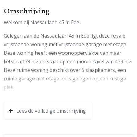
Omschrijving
Welkom bij Nassaulaan 45 in Ede.
Gelegen aan de Nassaulaan 45 in Ede ligt deze royale
vrijstaande woning met vrijstaande garage met etage.
Deze woning heeft een woonoppervlakte van maar
liefst ca.179 m2 en staat op een mooie kavel van 433 m2.
Deze ruime woning beschikt over 5 slaapkamers, een
ruime garage met etage en is gelegen op een rustige
plek.
Ede biedt een ideale mix van rust, groen en
voorzieningen. De woning ligt in een charmante straat
Lees de volledige omschrijving
omgeven door groen en op loopafstand van diverse
winkels, scholen en parken. Openbaar vervoer is goed
vertegenwoordigd met een bus- en treinstation in de