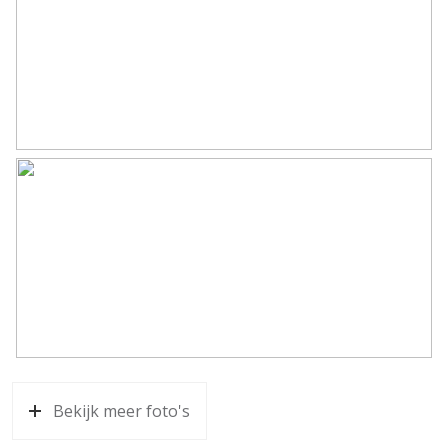
Parkeergelegenheid
Soort parkeergelegenheid
Op eigen terrein
Bekijk meer foto's