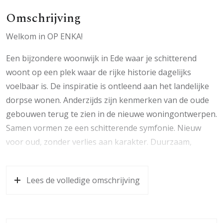
Omschrijving
Welkom in OP ENKA!
Een bijzondere woonwijk in Ede waar je schitterend
woont op een plek waar de rijke historie dagelijks
voelbaar is. De inspiratie is ontleend aan het landelijke
dorpse wonen. Anderzijds zijn kenmerken van de oude
gebouwen terug te zien in de nieuwe woningontwerpen.
Samen vormen ze een schitterende symfonie. Nieuw
voor oud, zonder verlies aan karakter. Duurzaam,
gemaakt om lekker en gelukkig te kunnen leven.
Toekomstbestendig, met oog voor detail en respect
Lees de volledige omschrijving
voor de historie. Hier loop je zo het bos in of stap je op
de trein. Winkels vind je om de hoek en de stad is
dichtbij. Kwaliteit, variatie en groen zijn de