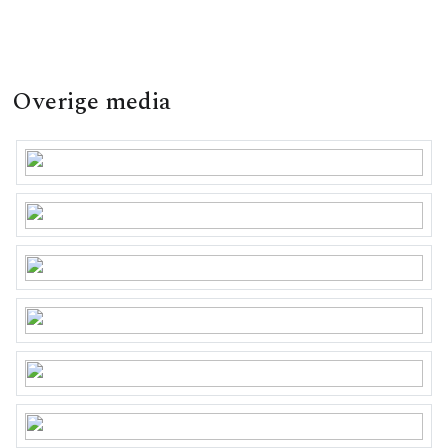
– Gelegen in de populaire, kindvriendelijke wijk OP
ENKA;
– Aangesloten op het warmtenet, lage stookkosten;
– Voorzien van zonnepanelen (2022, 4000 kWh/jaar);
Overige media
– Ruime parkeergelegenheid rondom de woning;
– Vrij zicht voor en achter;
– Nabij de bossen en de Ginkelse Heide;
– Station Ede-Wageningen lopend binnen enkele
minuten bereikbaar;
– Nabij de uitvalswegen N224/A12/A30;
– Scholen, medische- en sociale voorzieningen in de
directe omgeving.
Oplevering: in overleg