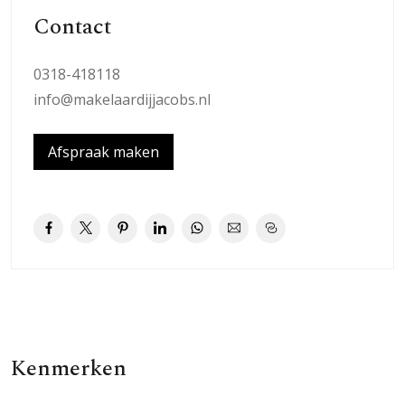
sleutelwoorden.
Contact
Welkom bij Oversteek 1 in Ede!
0318-418118
Een moderne, grote hoekwoning (2019) met extra
info@makelaardijjacobs.nl
ruimte aan de voorzijde en een zonnige achtertuin met
overkapping en berging. Deze woning is helemaal
Afspraak maken
instapklaar, voorzien van alle luxe en heeft een
hoogwaardig afwerkingsniveau.
De woning is gelegen in de kindvriendelijke buurt OP
ENKA en gebouwd voor de toekomst. De woning is goed
geïsoleerd en voorzien van stadsverwarming. De
zonnepanelen op het zuiden maken het af.
Ben je nieuwsgierig geworden? Plan een bezichtiging in
en Martin Jacobs zal je rondleiden.
Kenmerken
Indeling: