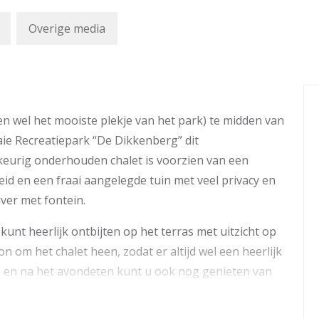
Overige media
en wel het mooiste plekje van het park) te midden van
ie Recreatiepark “De Dikkenberg” dit
eurig onderhouden chalet is voorzien van een
id en een fraai aangelegde tuin met veel privacy en
ver met fontein.
kunt heerlijk ontbijten op het terras met uitzicht op
zon om het chalet heen, zodat er altijd wel een heerlijk
ens en na het avondeten kunt u ook nog genieten van