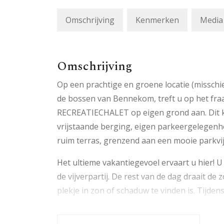
Omschrijving
Kenmerken
Media
Omschrijving
Op een prachtige en groene locatie (misschi
de bossen van Bennekom, treft u op het fraa
RECREATIECHALET op eigen grond aan. Dit k
vrijstaande berging, eigen parkeergelegenhe
ruim terras, grenzend aan een mooie parkvij
Het ultieme vakantiegevoel ervaart u hier! U 
de vijverpartij. De rest van de dag draait de 
plekje in zon of schaduw te vinden is. Tijd
de zonnestralen en de rust op het park.