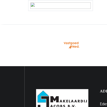
AD
Ede