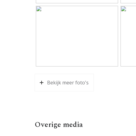
Aantal woonlagen
1
Energie
Isolatie
Dubbel
Kadastrale gegevens
Perceelnaam
Benne
Oppervlakte
271 m
Bekijk meer foto's
Eigendomssituatie
Volle
Perceel
BNK01
Overige media