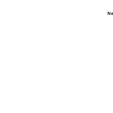
kom
Aanbod
Diensten
Over ons
Ne