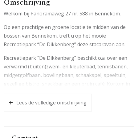
Omschrijving
Welkom bij Panoramaweg 27 nr. 588 in Bennekom.
Op een prachtige en groene locatie te midden van de
bossen van Bennekom, treft u op het mooie
Recreatiepark “De Dikkenberg” deze stacaravan aan.
Recreatiepark “De Dikkenberg” beschikt o.a. over een
verwarmd (buiten)zwem- en kleuterbad, tennisbanen,
midgetgolfbaan, bowlingbaan, schaakspel, speeltuin,
gezellige bistro, snackbar en een bruin café. Kortom in
deze schitterende omgeving met alle voorzieningen
binnen handbereik is het heerlijk vertoeven!
Lees de volledige omschrijving
Het ultieme vakantiegevoel ervaart u hier! U kunt
heerlijk buiten ontbijten met vrij uitzicht . De rest van de
dag draait de zon om de stacaravan heen, zodat er altijd