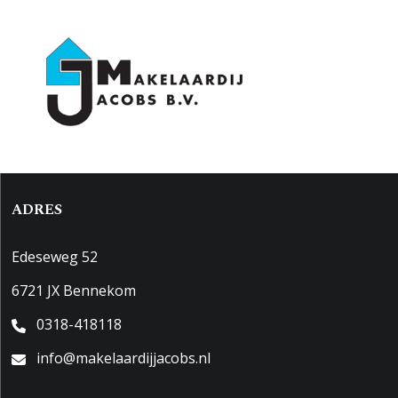
Kadastrale gegevens
Perceelnaam
Wageningen I 2868
Oppervlakte
149 m²
Eigendomssituatie
Volle eigendom
Perceel
WGN00-I-2868
ADRES
Edeseweg 52
6721 JX Bennekom
0318-418118
info@makelaardijjacobs.nl