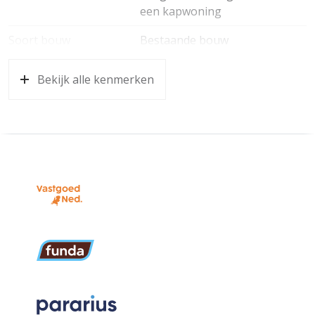
een kapwoning
Soort bouw
Bestaande bouw
Bouwjaar
1952
Bekijk alle kenmerken
Oppervlakten en inhoud
Wonen
125 m²
Perceel
149 m²
Inhoud
445 m³
Indeling
Aantal kamers
5 kamers ( slaapkamers)
Aantal woonlagen
1