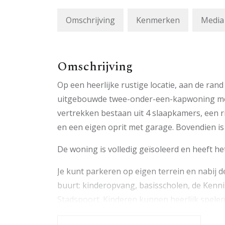
Omschrijving
Kenmerken
Media
Omschrijving
Op een heerlijke rustige locatie, aan de rand
uitgebouwde twee-onder-een-kapwoning met e
vertrekken bestaan uit 4 slaapkamers, ee
en een eigen oprit met garage. Bovendien is 
De woning is volledig geïsoleerd en heeft 
Je kunt parkeren op eigen terrein en nabij d
buurt: kinderopvang, basisscholen, de Kenn
Stadspoort. Kinderen kunnen heerlijk spelen 
directe omgeving. Met de fiets ben je snel bi