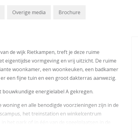
Overige media
Brochure
 van de wijk Rietkampen, treft je deze ruime
igentijdse vormgeving en vrij uitzicht. De ruime
n riante woonkamer, een woonkeuken, een badkamer
er een fijne tuin en een groot dakterras aanwezig.
het bouwkundige energielabel A gekregen.
e woning en alle benodigde voorzieningen zijn in de
iscampus, het treinstation en winkelcentrum
in het park of in één van de speelplaatsen in de
j de sportclub, het centrum of bij ziekenhuis “De