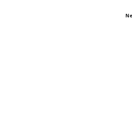
kom
Aanbod
Diensten
Over ons
Ne