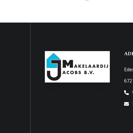
Buitenruimte
Tuin
Tuin 
Garage
Capaciteit
2 auto
AD
Voorzieningen
Elektr
Ede
Parkeergelegenheid
672
Soort parkeergelegenheid
Openb