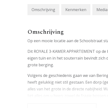
Omschrijving
Kenmerken
Media
Omschrijving
Op een mooie locatie aan de Schoolstraat sta
Dit ROYALE 3-KAMER APPARTEMENT op de beg
eigen tuin en in het souterrain bevindt zic
grote berging.
Volgens de geschiedenis gaan we van Bering
heeft gelukkig niet stil gestaan. Een dorp (
alles van het grote in de directe nabijheid
ligt alles om u heen; zowel de fraaie bossen
polderlandschap van de Gelderse Vallei aan 