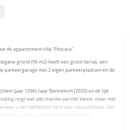
at de appartement villa “Pescara”.
ane grond (96 m2) heeft een groot terras, een
h de parkeergarage met 2 eigen parkeerplaatsen en de
chem (jaar 1296) naar Bennekom (2020) en de tijd
gelukkig nog) met alle charme van het kleine, maar met
. Wanneer u een liefhebber bent van natuurschoon, dan
 en heide aan de oostkant alsook het vlakke
de westkant. Voor de normale en dagelijkse