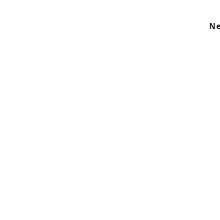
kom
Aanbod
Diensten
Over ons
Ne