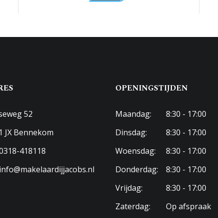
rondom, zonneterras
's
RES
OPENINGSTIJDEN
ische deur
seweg 52
Maandag:
8:30 - 17:00
1 JX Bennekom
Dinsdag:
8:30 - 17:00
0318-418118
Woensdag:
8:30 - 17:00
aar parkeren
info@makelaardijjacobs.nl
Donderdag:
8:30 - 17:00
Vrijdag:
8:30 - 17:00
Zaterdag:
Op afspraak