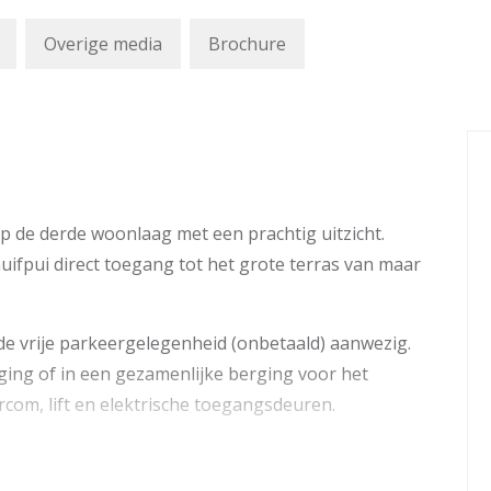
Overige media
Brochure
 de derde woonlaag met een prachtig uitzicht.
ifpui direct toegang tot het grote terras van maar
e vrije parkeergelegenheid (onbetaald) aanwezig.
rging of in een gezamenlijke berging voor het
rcom, lift en elektrische toegangsdeuren.
voorzieningen zoals winkelcentrum ’Bellestein’,
ies en het Ziekenhuis “Gelderse Vallei”. De