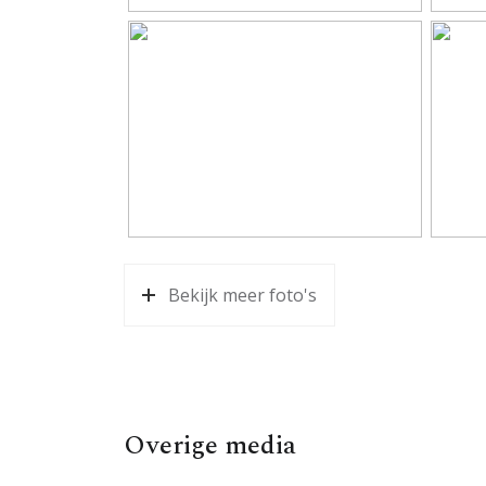
– Voorschot stookkosten (blokverwarming en 
Aantal badkamers
1 bad
Aanvaarding: in overleg.
Badkamervoorzieningen
Douche
Aantal woonlagen
1
Voorzieningen
Buiten
Energie
Energielabel
D
Bekijk meer foto's
Isolatie
Gedeel
Verwarming
Blokv
Warm water
Elektr
Overige media
Kadastrale gegevens