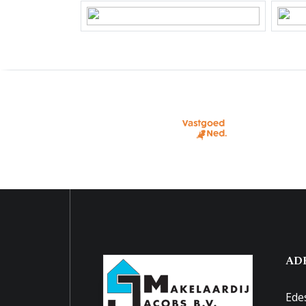
Perceelnaam
Ede F 
Eigendomssituatie
Volle
Perceel
EDE01
Buitenruimte
Tuin
Zonne
Parkeergelegenheid
Soort parkeergelegenheid
Openb
AD
Ede