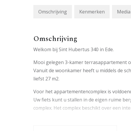
Omschrijving
Kenmerken
Media
Omschrijving
Welkom bij Sint Hubertus 340 in Ede.
Mooi gelegen 3-kamer terrasappartement op
Vanuit de woonkamer heeft u middels de schu
liefst 27 m2.
Voor het appartementencomplex is voldoend
Uw fiets kunt u stallen in de eigen ruime be
complex. Het complex beschikt over een inte
Het appartement is gesitueerd nabij diverse 
Albert Heijn XL, scholen en sportaccommodat