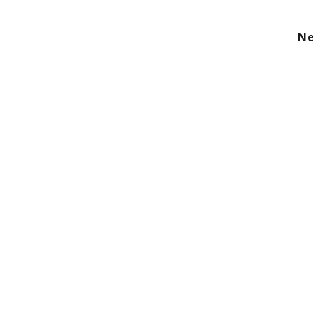
kom
Aanbod
Diensten
Over ons
Ne