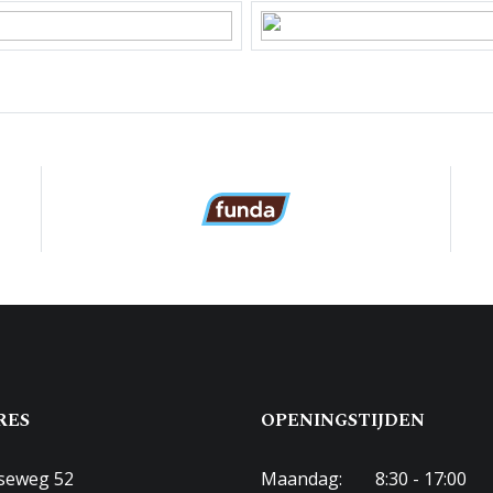
3342
 eigendom
-F-3342
terras
aar parkeren
RES
OPENINGSTIJDEN
seweg 52
Maandag:
8:30 - 17:00