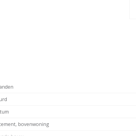
appen kun je terecht bij het nabije winkelcentrum of
fijne plek om te wonen.
installatie, intercom, brievenbus en het trappenhuis,
gen is.
amer, keuken en moderne toiletruimte.
 wastafelmeubel, een douchehoek.
l lichtinval. De woonkamer is ingedeeld in een zit-
anden
urd
aardoor er een afgesloten (studeer)kamer is ontstaan.
atum
r zoals een koelkast met vriesvak, keramisch
tement, bovenwoning