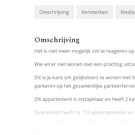
Omschrijving
Kenmerken
Media
Omschrijving
Het is niet meer mogelijk om te reageren o
Wie wil er niet wonen met een prachtig uitz
Dit is je kans om gelijkvloers te wonen met 
parkeren op het gezamenlijke parkeerterrei
Dit appartement is instapklaar en heeft 2 k
Sparrenhof heeft ca. 113 appartementen en 
en wordt omringd door mooie, hoge bomen. 
verbinding heeft met het treinstation Ede -