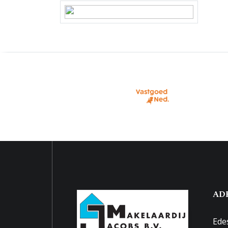
Perceel
EDE01
Parkeergelegenheid
Soort parkeergelegenheid
Openb
AD
Ede