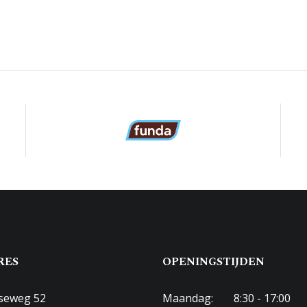
-D-8351
aar parkeren
RES
OPENINGSTIJDEN
seweg 52
Maandag:
8:30 - 17:00