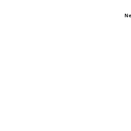
kom
Aanbod
Diensten
Over ons
Ne