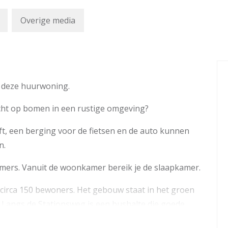
Overige media
p deze huurwoning.
icht op bomen in een rustige omgeving?
lift, een berging voor de fietsen en de auto kunnen
n.
amers. Vanuit de woonkamer bereik je de slaapkamer.
circa 150 bewoners. Het gebouw staat in het groen
Langs de Stationsweg is een bushalte die goede
Wageningen en het centrum; beiden ook met de fiets