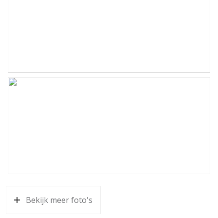
– Aanvaarding in overleg.
Parkeergelegenheid
Soort parkeergelegenheid
Op eigen terrein
Bekijk meer foto's