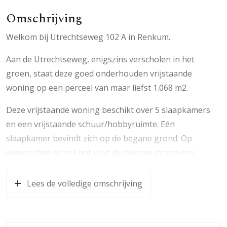
Omschrijving
Welkom bij Utrechtseweg 102 A in Renkum.
Aan de Utrechtseweg, enigszins verscholen in het
groen, staat deze goed onderhouden vrijstaande
woning op een perceel van maar liefst 1.068 m2.
Deze vrijstaande woning beschikt over 5 slaapkamers
en een vrijstaande schuur/hobbyruimte. Eén
slaapkamer bevindt zich op de begane grond. Op
eenvoudige wijze kunt u op de begane grond een
doucheruimte realiseren waardoor u de woning
levensloopbestendig kunt maken. Anderzijds is deze
Lees de volledige omschrijving
kamer ook ideaal voor werken aan huis.
De laatste jaren is er veel verduurzaamd aan de woning.