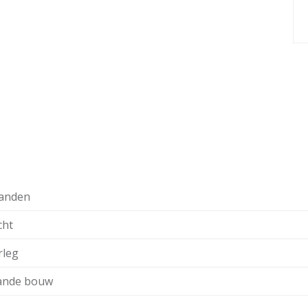
anden
cht
rleg
ande bouw