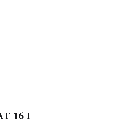
AT
16
I