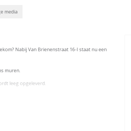
ge media
kom? Nabij Van Brienenstraat 16-I staat nu een
ens muren.
wordt leeg opgeleverd.