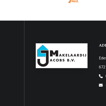
AD
Ede
672