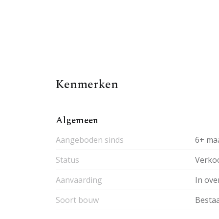
Kenmerken
Algemeen
Aangeboden sinds
6+ ma
Status
Verko
Aanvaarding
In ove
Soort bouw
Besta