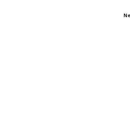
kom
Aanbod
Diensten
Over ons
Ne