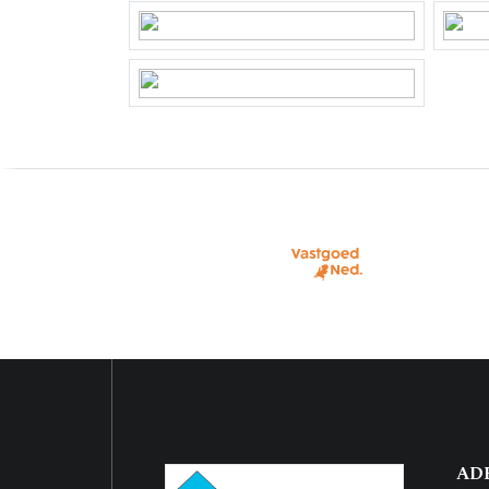
Kadastrale gegevens
Perceelnaam
Benne
Oppervlakte
251 m
Eigendomssituatie
Volle
Perceel
BNK01
Buitenruimte
Tuin
Achter
Garage
Capaciteit
1 auto
AD
Parkeergelegenheid