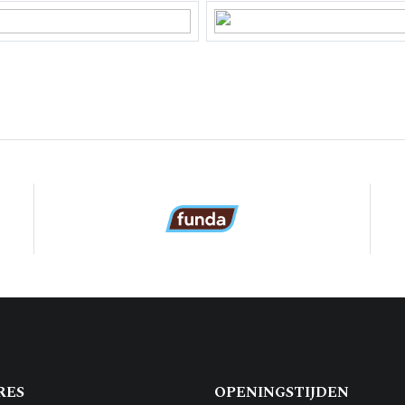
kom E 8328
²
 eigendom
-E-8328
tuin, voortuin
RES
OPENINGSTIJDEN