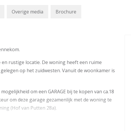
Overige media
Brochure
Bennekom.
en rustige locatie. De woning heeft een ruime
 gelegen op het zuidwesten. Vanuit de woonkamer is
 de mogelijkheid om een GARAGE bij te kopen van ca.18
orkeur om deze garage gezamenlijk met de woning te
ning (Hof van Putten 28a).
eliefde buurt Boekelo en dichtbij de sociale
ntrum van Bennekom. De bossen zijn op loopafstand