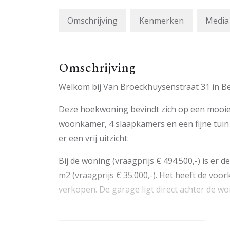
Omschrijving
Kenmerken
Media
Omschrijving
Welkom bij Van Broeckhuysenstraat 31 in 
Deze hoekwoning bevindt zich op een mooie 
woonkamer, 4 slaapkamers en een fijne tuin
er een vrij uitzicht.
Bij de woning (vraagprijs € 494.500,-) is er
m2 (vraagprijs € 35.000,-). Het heeft de vo
verkopen. De garage ligt direct achter de wo
Van Broeckhuysenstraat 31 is gelegen in de g
voorzieningen, scholen en het gezellige ce