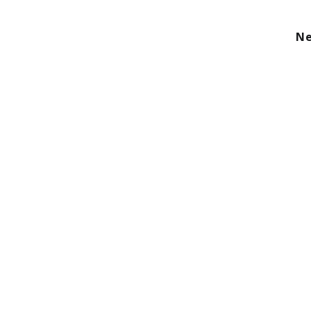
kom
Aanbod
Diensten
Over ons
Ne