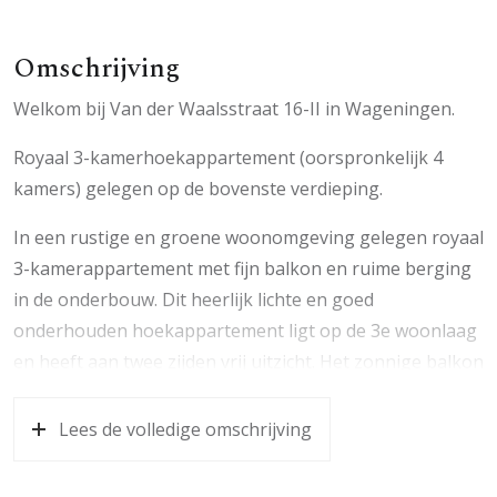
Omschrijving
Welkom bij Van der Waalsstraat 16-II in Wageningen.
Royaal 3-kamerhoekappartement (oorspronkelijk 4
kamers) gelegen op de bovenste verdieping.
In een rustige en groene woonomgeving gelegen royaal
3-kamerappartement met fijn balkon en ruime berging
in de onderbouw. Dit heerlijk lichte en goed
onderhouden hoekappartement ligt op de 3e woonlaag
en heeft aan twee zijden vrij uitzicht. Het zonnige balkon
is op het zuiden gelegen. Omdat het appartement aan
het eind van de etage gelegen is, kun je ook heerlijk aan
Lees de volledige omschrijving
de voorzijde van het appartement zitten.