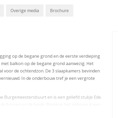
Overige media
Brochure
igging op de begane grond en de eerste verdieping
 met balkon op de begane grond aanwezig. Het
aal voor de ochtendzon. De 3 slaapkamers bevinden
2 vernieuwd. In de onderbouw tref je een vergrote
 Burgemeestersbuurt en is een geliefd stukje Ede.
 de bossen en de heide. Rondom het gebouw is een
n parkeergelegenheid voor de bewoners.