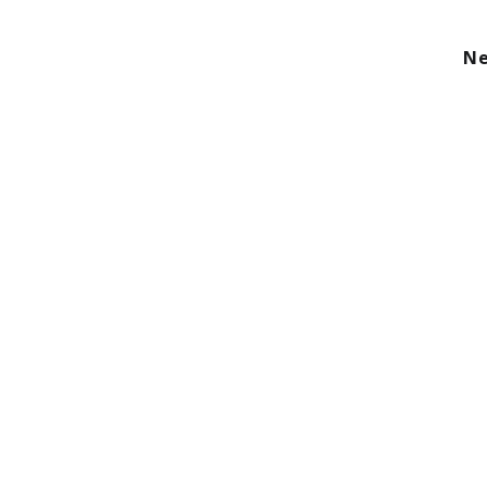
kom
Aanbod
Diensten
Over ons
Ne