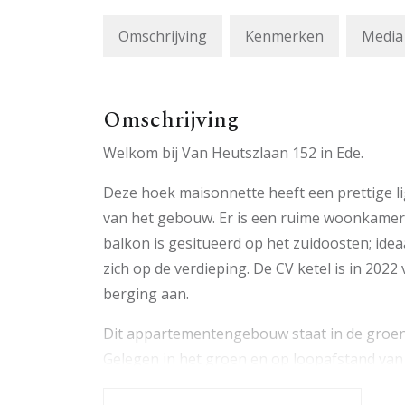
Omschrijving
Kenmerken
Media
Omschrijving
Welkom bij Van Heutszlaan 152 in Ede.
Deze hoek maisonnette heeft een prettige l
van het gebouw. Er is een ruime woonkamer
balkon is gesitueerd op het zuidoosten; ide
zich op de verdieping. De CV ketel is in 202
berging aan.
Dit appartementengebouw staat in de groene
Gelegen in het groen en op loopafstand van
gemeenschappelijke tuin met hoge bomen e