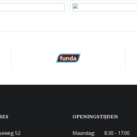
2619
 eigendom
-C-2619
en terrein, openbaar parkeren
RES
OPENINGSTIJDEN
seweg 52
Maandag:
8:30 - 17:00