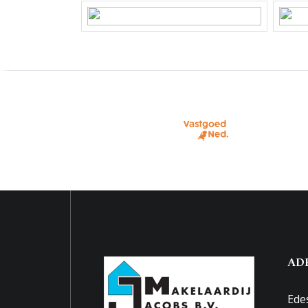
Perceelnaam
Ede C 
Eigendomssituatie
Volle
Perceel
EDE01
Parkeergelegenheid
Soort parkeergelegenheid
Op eig
AD
Ede