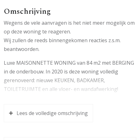
Omschrijving
Wegens de vele aanvragen is het niet meer mogelijk om
op deze woning te reageren.
Wij zullen de reeds binnengekomen reacties z.s.m.
beantwoorden.
Luxe MAISONNETTE WONING van 84 m2 met BERGING
in de onderbouw. In 2020 is deze woning volledig
gerenoveerd: nieuwe KEUKEN, BADKAMER,
TOILETRUIMTE en alle vloer- en wandafwerking!
Deze woning is gelegen op de bovenste verdieping van
een kleinschalig appartementencomplex. Via het
Lees de volledige omschrijving
trappenhuis is de woning te bereiken. Voor de woning is
voldoende parkeergelegenheid aanwezig. Tevens is de
woning gesitueerd in de directe nabijheid van de