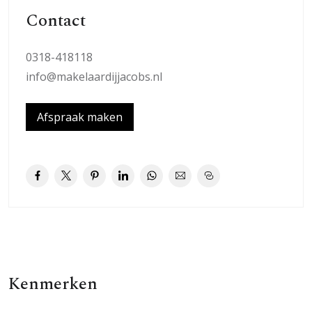
bossen, de Ginkelse heide, het centrum van Ede, NS-
Contact
station Ede-Wageningen.
0318-418118
Begane grond:
info@makelaardijjacobs.nl
Hal met laminaatvloer, moderne meterkast (6 groepen,
kookgroep en dubbele aardlekschakelaar), toiletruimte
Afspraak maken
met fonteintje, vaste kast en bergkast met wasmachine-
aansluiting en CV ketel opstelplaats (Nefit, 2016). Verder
is er de trapopgang naar de eerste verdieping.
De lichte woonkamer is uitgerust met een mooie
laminaatvloer, gestucte wandafwerking, vaste open kast
en een deur naar het zonnige balkon. Voor het raam
van de woonkamer is een elektrisch zonnescherm
aanwezig.
Kenmerken
De open keuken is uitgerust met een luxe lichte