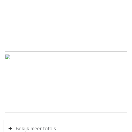
Parkeergelegenheid
Soort parkeergelegenheid
Op eigen terrein
Bekijk meer foto's