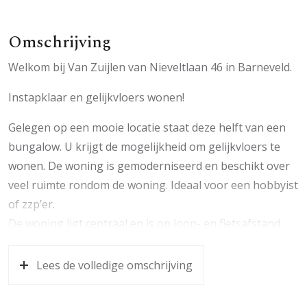
Omschrijving
Welkom bij Van Zuijlen van Nieveltlaan 46 in Barneveld.
Instapklaar en gelijkvloers wonen!
Gelegen op een mooie locatie staat deze helft van een
bungalow. U krijgt de mogelijkheid om gelijkvloers te
wonen. De woning is gemoderniseerd en beschikt over
veel ruimte rondom de woning. Ideaal voor een hobbyist
of zzp’er.
De woning ligt centraal en is op loop- en fietsafstand
van het centrum van Barneveld. Scholen, kinderopvang,
zwembad, sportaccommodaties en het Schaffelaarsebos
Lees de volledige omschrijving
zijn ook lopend of fietsend bereikbaar. Er is voldoende
parkeergelegenheid bij de woning aanwezig. De