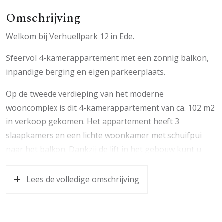
Omschrijving
Welkom bij Verhuellpark 12 in Ede.
Sfeervol 4-kamerappartement met een zonnig balkon,
inpandige berging en eigen parkeerplaats.
Op de tweede verdieping van het moderne
wooncomplex is dit 4-kamerappartement van ca. 102 m2
in verkoop gekomen. Het appartement heeft 3
slaapkamers en een lichte woonkamer met schuifpui
naar het balkon. Dankzij de lift in het gebouw kunt u
gelijkvloers wonen. Bij het appartement horen een
(fietsen)berging en een vaste parkeerplaats direct bij de
Lees de volledige omschrijving
ingang van het wooncomplex.
Alle gemeenschappelijke ruimten, ook de