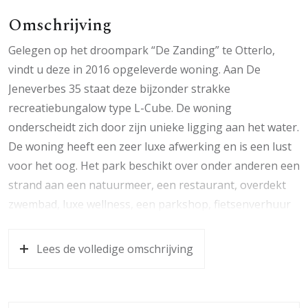
Omschrijving
Gelegen op het droompark “De Zanding” te Otterlo,
vindt u deze in 2016 opgeleverde woning. Aan De
Jeneverbes 35 staat deze bijzonder strakke
recreatiebungalow type L-Cube. De woning
onderscheidt zich door zijn unieke ligging aan het water.
De woning heeft een zeer luxe afwerking en is een lust
voor het oog. Het park beschikt over onder anderen een
strand aan een natuurmeer, een restaurant, overdekt
zwembad, luxe wellness, een parkshop, fietsenverhuur
en een wasserette. De park ligt aan de rand van het
Nationaal Park De Hoge Veluwe. Vanaf het park lopen
Lees de volledige omschrijving
verschillende wandelroutes door het natuurgebied en
naar het dorpje Otterlo. De woning staat op huurgrond
(eventueel bij te kopen). Er zijn voortreffelijke