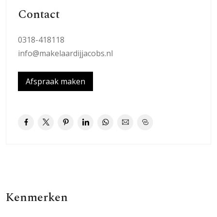
verhuurmogelijkheden waardoor u naast het eigen
Contact
plezier ook een mooie belegging koopt. Cijfers van 2019
zien er aantoonbaar goed uit!
0318-418118
info@makelaardijjacobs.nl
Woonkamer:
De woonkamer is eigentijds maar stijlvol ingericht, mede
Afspraak maken
hierdoor is er een aangename sfeer gecreëerd die prima
bij deze woning past. De moderne indeling, de grote
glaspartijen, de massieve gladde deuren en de luxe hoge
radiatoren zorgen ervoor dat u hier menig uurtje
heerlijk kunt doorbrengen met uw gezelschap. De
wanden en het plafond zijn strak en licht gehouden en
de vloer is voorzien van vinyl met houtnerfstructuur. De
schuifpui naar het terras zorgt voor een heerlijk
vakantiegevoel. De Woonkamer beschikt over een
Kenmerken
doorkijk-haard waardoor u buiten ook van deze