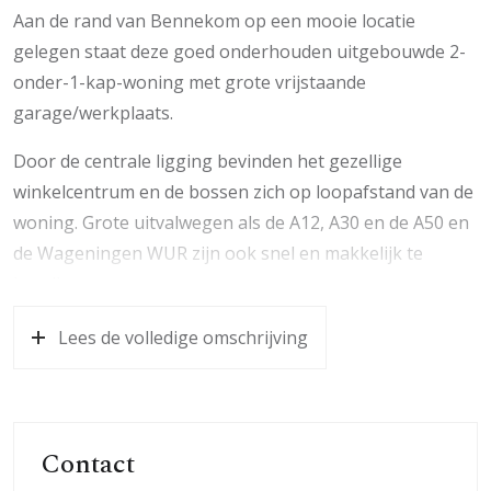
Aan de rand van Bennekom op een mooie locatie
gelegen staat deze goed onderhouden uitgebouwde 2-
onder-1-kap-woning met grote vrijstaande
garage/werkplaats.
Door de centrale ligging bevinden het gezellige
winkelcentrum en de bossen zich op loopafstand van de
woning. Grote uitvalwegen als de A12, A30 en de A50 en
de Wageningen WUR zijn ook snel en makkelijk te
bereiken.
De woning is zowel op de begane grond als op de eerste
Lees de volledige omschrijving
verdieping uitgebouwd.
Indeling: Hal met toilet, garderobe, trapopgang,
meterkast en kelderkast.
Contact
Woonkamer: