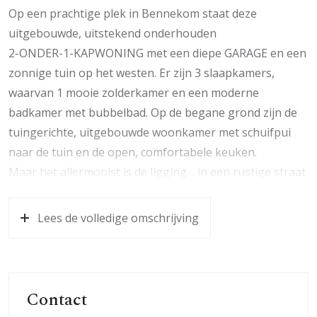
Op een prachtige plek in Bennekom staat deze
uitgebouwde, uitstekend onderhouden
2-ONDER-1-KAPWONING met een diepe GARAGE en een
zonnige tuin op het westen. Er zijn 3 slaapkamers,
waarvan 1 mooie zolderkamer en een moderne
badkamer met bubbelbad. Op de begane grond zijn de
tuingerichte, uitgebouwde woonkamer met schuifpui
naar de tuin en de open, comfortabele keuken.
Maar het allermooist is de ligging… in een rustige straat
(woonerf) met vrij uitzicht op een vijverpartij.
Lees de volledige omschrijving
Met de fiets ben je binnen 10 minuten bij treinstation
Ede-Wageningen en er zijn goede busverbindingen met
Ede, Wageningen en de universiteit. De woning staat in
de kindvriendelijke wijk Halderbrink waar kinderen
Contact
lopend naar de basisschool kunnen en speeltuin De