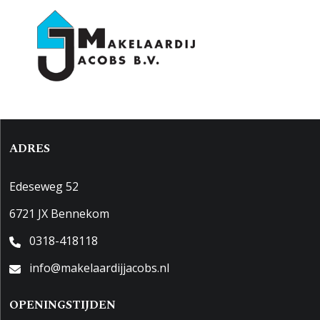
Energielabel
B
Kadastrale gegevens
Perceelnaam
Bennekom E 5679
Oppervlakte
337 m²
Eigendomssituatie
Volle eigendom
ADRES
Perceel
BNK01-E-5679
Edeseweg 52
Buitenruimte
6721 JX Bennekom
Tuin
Achtertuin, voortuin, zijtuin
0318-418118
info@makelaardijjacobs.nl
Garage
Capaciteit
1 auto
OPENINGSTIJDEN