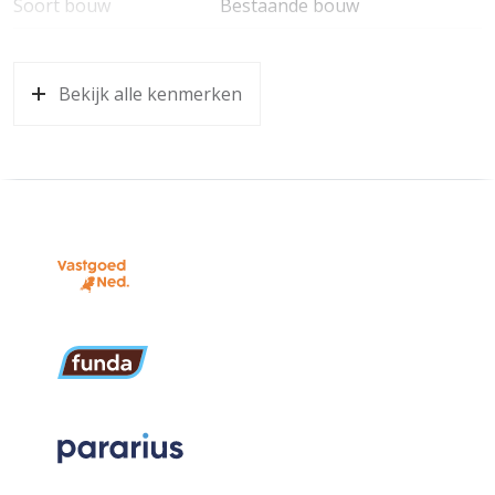
Soort bouw
Bestaande bouw
Bouwjaar
1958
Bekijk alle kenmerken
Oppervlakten en inhoud
Wonen
103 m²
Perceel
337 m²
Inhoud
260 m³
Indeling
Aantal kamers
4 kamers (3 slaapkamers)
Aantal woonlagen
2
Energie