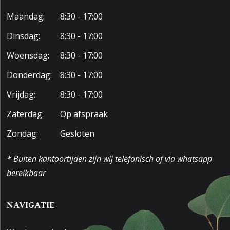
Parkeergelegenheid
Maandag:
8:30 - 17:00
Dinsdag:
8:30 - 17:00
Soort parkeergelegenheid
Op eigen terrein
Woensdag:
8:30 - 17:00
Donderdag:
8:30 - 17:00
Vrijdag:
8:30 - 17:00
Zaterdag:
Op afspraak
Zondag:
Gesloten
* Buiten kantoortijden zijn wij telefonisch of via whatsapp
bereikbaar
NAVIGATIE