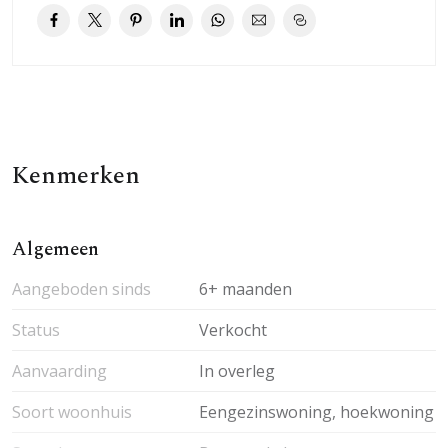
Kenmerken
Algemeen
Aangeboden sinds
6+ maanden
Status
Verkocht
Aanvaarding
In overleg
Soort woonhuis
Eengezinswoning, hoekwoning