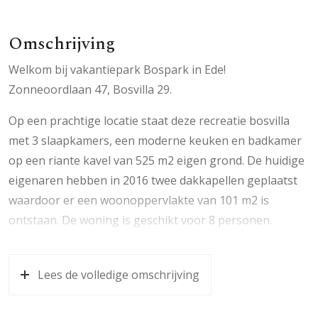
Omschrijving
Welkom bij vakantiepark Bospark in Ede!
Zonneoordlaan 47, Bosvilla 29.
Op een prachtige locatie staat deze recreatie bosvilla
met 3 slaapkamers, een moderne keuken en badkamer
op een riante kavel van 525 m2 eigen grond. De huidige
eigenaren hebben in 2016 twee dakkapellen geplaatst
waardoor er een woonoppervlakte van 101 m2 is
ontstaan. De woning is geschikt voor 8 personen.
De locatie is prachtig! Verscholen tussen de bossen met
een sprookjesachtige sfeer en is waarschijnlijk één van
Lees de volledige omschrijving
de mooiste vakantieparken op de Veluwe.